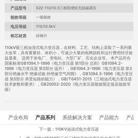
产品型号
S22-110/10.5三相双绕组无励磁调压
能效等级
一级能效
电压等级
110/10.5kV
铁芯材质
硅钢片
110kV级三相油浸式电力变压器，在材料、工艺、结构上采取了一系列重
大改革，具有重量轻、体积小，可减少大量的电网损耗和运行费用经济效
益显著。 适用于发电厂、变电站、大型厂矿、石化企业等。 本产品符合
国家标准GB1094.1-1996《电力变压器 第1部分 总则》GB1094.2-
1996《电力变压器 第2部分 温升》，GB1094.3-1996《电力变压器 第3
部分绝缘水平 绝缘试验 外绝缘空气间隙》，GB1094.5-1996《电力变压
器 第5部分 承受短路的能力》，GB/T6451-2015《三相油式电力变压器
技术参数和要求》，GB20052-2020《电力变压器能效限定值及能效等
级》
产业布局
产品系列
系统解决方案
产品能力
产品
下一篇：110KV油浸式电力变压器