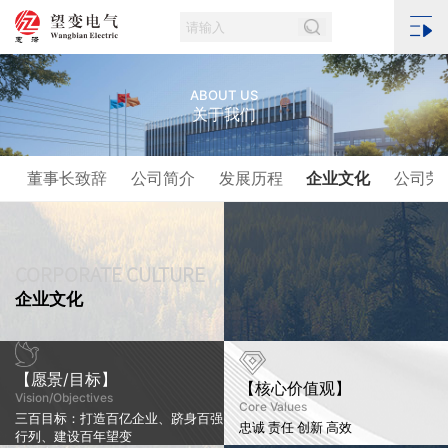
ABOUT US
关于我们
董事长致辞
公司简介
发展历程
企业文化
公司荣
CORPORATE CULTURE
企业文化
【愿景/目标】
【核心价值观】
Vision/Objectives
Core Values
三百目标：打造百亿企业、跻身百强
忠诚 责任 创新 高效
行列、建设百年望变