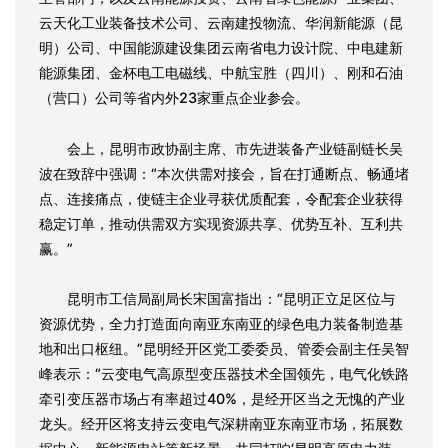
云天化工业装备技术公司、云南建投物流、华润新能源（昆
明）公司、中国能源建设集团云南省电力设计院、中电建新
能源集团、金杯电工电磁线、中航宝胜（四川）、刚和石油
（营口）公司等省内外23家重点企业参会。
会上，昆明市政协副主席、市先进装备产业链副链长吴
波在致辞中强调：“本次供需对接会，旨在打通断点、畅通堵
点、连接痛点，使链主企业寻获优质配套，令配套企业获得
稳定订单，推动供需双方实现资源共享、优势互补、互利共
赢。”
昆明市工信局副局长宋国富指出：“昆明正立足区位与
资源优势，全力打造面向南亚东南亚的绿色电力装备制造基
地和出口枢纽。”昆明经开区党工委委员、管委会副主任吴智
峰表示：“云变电气高原型变压器技术全国领先，电气化铁路
牵引变压器市场占有率超过40%，是经开区当之无愧的产业
龙头。经开区将支持云变电气深耕南亚东南亚市场，拓展数