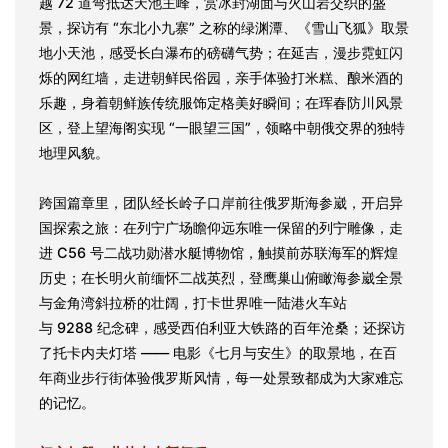
越 72 道弯抵达天池主峰，赏冰封湖面与火山岩交织的盛
景，探访有 “东北小九寨” 之称的绿渊潭、《雪山飞狐》取景
地小天池，感受长白瀑布的磅礴气势；在延吉，漫步霓虹闪
烁的网红墙，走进朝鲜民俗园，亲手体验打米糕、酿米酒的
乐趣，身着朝鲜族传统服饰定格美好瞬间；在珲春防川风景
区，登上望海阁实现 “一眼望三国”，领略中朝俄交界的独特
地理风貌。
跨国篇章里，团队经长岭子口岸前往俄罗斯海参崴，开启异
国探索之旅：在列宁广场瞻仰远东唯一保留的列宁雕像，走
进 C56 号二战功勋潜水艇博物馆，触摸前苏联海军的辉煌
历史；在长明火前缅怀二战英烈，登鹰巢山俯瞰海参崴全景
与金角湾斜拉桥的壮阔，打卡世界唯一陆港火车站
与 9288 纪念碑，感受西伯利亚大铁路的百年沧桑；还探访
了托卡内夫灯塔 —— 电影《七月与安生》的取景地，在百
年商业步行街体验俄罗斯风情，每一处景致都成为大家难忘
的记忆。